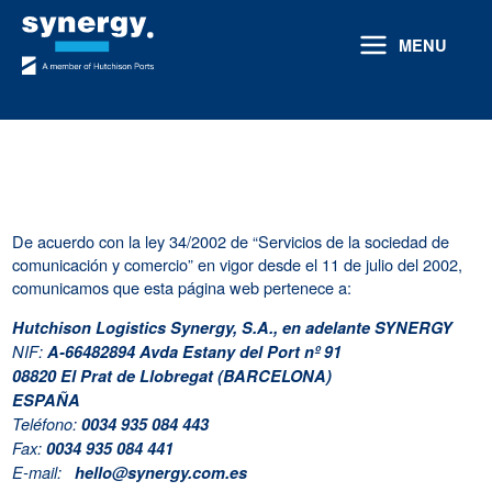
Ir
al
MENU
contenido
De acuerdo con la ley 34/2002 de “Servicios de la sociedad de
comunicación y comercio” en vigor desde el 11 de julio del 2002,
comunicamos que esta página web pertenece a:
Hutchison Logistics Synergy, S.A., en adelante SYNERGY
NIF:
A-66482894 Avda Estany del Port nº 91
08820 El Prat de Llobregat (BARCELONA)
ESPAÑA
Teléfono:
0034 935 084 443
Fax:
0034 935 084 441
E-mail:
hello@synergy.com.es