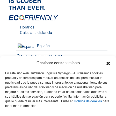
IS CLOSER
THAN EVER.
Horarios
Calcula tu distancia
España
Avda. Estany del Port, 91
Port de Barcelona | 08820
Gestionar consentimiento
El Prat de Llobregat
En este sitio web Hutchison Logistics Synergy S.A. utilizamos cookies
(34) 93 508 4443
propias y de terceros para realizar un análisis de uso, para mostrar la
publicidad que le pueda ser más interesante, de almacenamiento de sus
hello@synergy.com.es
preferencias de uso del sitio web y de medición de nuestra web para
mejorar nuestros servicios, pudiendo tratar datos personales (relativas a
France
sus hábitos de navegación para poderle facilitar información publicitaria
que le pueda resultar más interesante). Pulse en
Política de cookies
para
(33) 7 84 51 70 60
tener más información
(34) 683 49 86 10