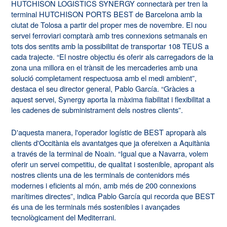
HUTCHISON LOGISTICS SYNERGY connectarà per tren la
terminal HUTCHISON PORTS BEST de Barcelona amb la
ciutat de Tolosa a partir del proper mes de novembre. El nou
servei ferroviari comptarà amb tres connexions setmanals en
tots dos sentits amb la possibilitat de transportar 108 TEUS a
cada trajecte. “El nostre objectiu és oferir als carregadors de la
zona una millora en el trànsit de les mercaderies amb una
solució completament respectuosa amb el medi ambient”,
destaca el seu director general, Pablo García. “Gràcies a
aquest servei, Synergy aporta la màxima fiabilitat i flexibilitat a
les cadenes de subministrament dels nostres clients”.
D'aquesta manera, l'operador logístic de BEST aproparà als
clients d'Occitània els avantatges que ja ofereixen a Aquitània
a través de la terminal de Noain. “Igual que a Navarra, volem
oferir un servei competitiu, de qualitat i sostenible, apropant als
nostres clients una de les terminals de contenidors més
modernes i eficients al món, amb més de 200 connexions
marítimes directes”, indica Pablo García qui recorda que BEST
és una de les terminals més sostenibles i avançades
tecnològicament del Mediterrani.