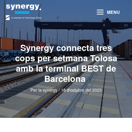
Vés
al
MENU
contingut
Synergy connecta tres
cops per setmana Tolosa
amb la terminal BEST de
Barcelona
Per
la synergy
/
18 d'octubre del 2023