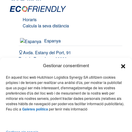
Horaris
Calcula la seva distància
Espanya
Avda. Estany del Port, 91
Port de Barcelona, 08820
El Prat de Llobregat
Gestionar consentiment
(34) 93 508 4443
En aquest lloc web Hutchison Logistics Synergy SA utilitzem cookies
pròpies i de tercers per realitzar una anàlisi d'ús, per mostrar la publicitat
hello@synergy.com.es
que us pugui ser més interessant, d'emmagatzematge de les vostres
preferències d'ús del lloc web i de mesurament de la nostra web per
França
millorar els nostres serveis, podent tractar dades personals (relatives als
vostres hàbits de navegació per poder-vos facilitar informació publicitària).
(33) 7 84 51 70 60
Feu clic a
Galetes política
per tenir més informació
(34) 683 49 86 10
hello@synergy.com.es
Gestiona els serveis