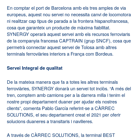
En comptar el port de Barcelona amb els tres amples de via
europeus, aquest nou servei no necessita canvi de locomotora
ni realitzar cap tipus de parada a la frontera hispanofrancesa,
cosa que garanteix un producte de màxima fiabilitat.
SYNERGY operarà aquest servei amb els recursos ferroviaris
de la companyia francesa CAPTRAIN (grup SNCF), cosa que
permetrà connectar aquest servei de Tolosa amb altres
terminals ferroviàries interiors a França com Bordeus.
Servei Integral de qualitat
De la mateixa manera que fa a totes les altres terminals
ferroviàries, SYNERGY donarà un servei tot inclòs. “A més del
tren, comptem amb camions per a la darrera milla i tenim el
nostre propi departament duaner per ajudar els nostres
clients”, comenta Pablo García referint-se a CÀRREC
SOLUTIONS, el seu departament creat el 2021 per oferir
solucions duaneres a transitaris i navilieres.
A través de CÀRREC SOLUTIONS, la terminal BEST