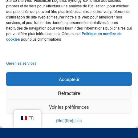
Sur ce site Web, Hutchison Logistics Synergy S.A. utilise des cookies
Nous développons des solutions qui répondent aux
propres et de tiers pour effectuer une analyse de l'utilisation, pour afficher
besoins de nos clients du début à la fin de la chaîne
des publicités qui peuvent être plus intéressantes, stocker vos préférences
d'approvisionnement.
d'utilisation du site Web et mesurer notre site Web pour améliorer nos
services, et peut traiter des données personnelles (relatives à leurs
habitudes de navigation pour vous fournir des informations publicitaires qui
peuvent être plus intéressantes). Cliquez sur
Politique en matière de
cookies
pour plus d'informations
Biens
Vente
Reefer
Automo
Pharma
Technol
Chimist
de
au
bile
cien
ogique
e
consom
détail
Gérer les services
mation
à
Accepteur
rotation
rapide
Réfractaire
Voir les préférences
FR
{titre}
{titre}
{titre}
Dernières nouvelles