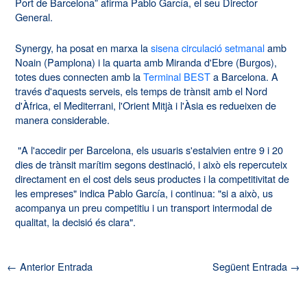
Port de Barcelona” afirma Pablo García, el seu Director
General.
Synergy, ha posat en marxa la
sisena circulació setmanal
amb
Noain (Pamplona) i la quarta amb Miranda d'Ebre (Burgos),
totes dues connecten amb la
Terminal BEST
a Barcelona. A
través d'aquests serveis, els temps de trànsit amb el Nord
d'Àfrica, el Mediterrani, l'Orient Mitjà i l'Àsia es redueixen de
manera considerable.
"A l'accedir per Barcelona, els usuaris s'estalvien entre 9 i 20
dies de trànsit marítim segons destinació, i això els repercuteix
directament en el cost dels seus productes i la competitivitat de
les empreses" indica Pablo García, i continua: "si a això, us
acompanya un preu competitiu i un transport intermodal de
qualitat, la decisió és clara".
←
Anterior Entrada
Següent Entrada
→