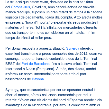
La situació que estem vivint, derivada de la crisi sanitària
del
Coronavirus
, Covid-19, amb cancel·lacions de vaixells i
manca d'equips, suposen un gran retard de temps a la cadena
logística i de pagaments, i cada dia compta. Això afecta moltes
empreses a l'hora d'importar o exportar els seus productes i
matèries primeres. Tot i la infinitat de mercaderies diferents
que es transporten, totes coincideixen en el mateix: mínim
temps de trànsit al millor preu.
Per donar resposta a aquesta situació,
Synergy
ofereix un
excel·lent transit-time a preus raonables des de 2012, quan va
començar a operar trens de contenidors des de la Terminal
BEST del
Port de Barcelona
, fins a la seva pròpia Terminal
Intermodal a Noain (Pamplona). A més, des d'aquí, també
s'ofereix un servei intermodal portaporta amb el port
bascofrancès de
Bayona
.
Synergy, que es caracteritza per ser un operador neutral i
obert al mercat, ofereix solucions intermodals per reduir
retards: “Volem que els clients del nord d'Espanya aprofitin els
avantatges de la Mediterrània, per això us connectem amb el