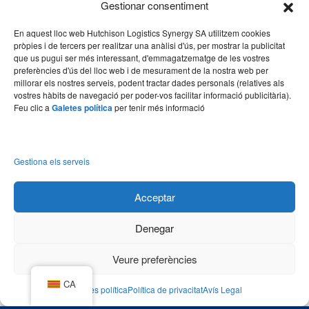
El Prat de Llobregat
Gestionar consentiment
(34) 93 508 4443
En aquest lloc web Hutchison Logistics Synergy SA utilitzem cookies
pròpies i de tercers per realitzar una anàlisi d'ús, per mostrar la publicitat
hello@synergy.com.es
que us pugui ser més interessant, d'emmagatzematge de les vostres
preferències d'ús del lloc web i de mesurament de la nostra web per
França
millorar els nostres serveis, podent tractar dades personals (relatives als
vostres hàbits de navegació per poder-vos facilitar informació publicitària).
(33) 7 84 51 70 60
Feu clic a
Galetes política
per tenir més informació
(34) 683 49 86 10
hello@synergy.com.es
Gestiona els serveis
Acceptar
Avís Legal
Política de privacitat
Galetes política
Denegar
Veure preferències
Copyright © Synergy. 2026
CA
Designed by upcofly.
Cookies política
Política de privacitat
Avís Legal