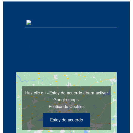
España
Avda. Estany del Port, 91
Port de Barcelona | 08820
El Prat de Llobregat
(34) 93 508 4443
hello@synergy.com.es
Haz clic en «Estoy de acuerdo» para activar
Google maps
Política de Cookies
Estoy de acuerdo