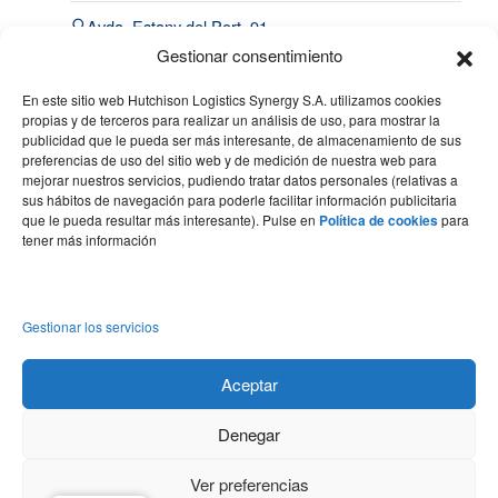
Avda. Estany del Port, 91
Port de Barcelona | 08820
Gestionar consentimiento
El Prat de Llobregat
En este sitio web Hutchison Logistics Synergy S.A. utilizamos cookies
(34) 93 508 4443
propias y de terceros para realizar un análisis de uso, para mostrar la
publicidad que le pueda ser más interesante, de almacenamiento de sus
hello@synergy.com.es
preferencias de uso del sitio web y de medición de nuestra web para
mejorar nuestros servicios, pudiendo tratar datos personales (relativas a
France
sus hábitos de navegación para poderle facilitar información publicitaria
que le pueda resultar más interesante). Pulse en
Política de cookies
para
(33) 7 84 51 70 60
tener más información
(34) 683 49 86 10
hello@synergy.com.es
Gestionar los servicios
Aceptar
Aviso legal
Politica de privacidad
Política de cookies
Denegar
Ver preferencias