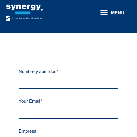
Ir
al
MENU
contenido
Nombre y apellidos
*
Your Email
*
Empresa