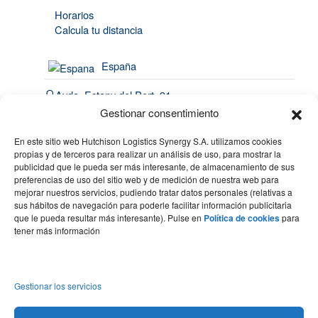
Horarios
Calcula tu distancia
España
Avda. Estany del Port, 91
Port de Barcelona | 08820
Gestionar consentimiento
El Prat de Llobregat
En este sitio web Hutchison Logistics Synergy S.A. utilizamos cookies
(34) 93 508 4443
propias y de terceros para realizar un análisis de uso, para mostrar la
publicidad que le pueda ser más interesante, de almacenamiento de sus
hello@synergy.com.es
preferencias de uso del sitio web y de medición de nuestra web para
mejorar nuestros servicios, pudiendo tratar datos personales (relativas a
France
sus hábitos de navegación para poderle facilitar información publicitaria
que le pueda resultar más interesante). Pulse en
Política de cookies
para
(33) 7 84 51 70 60
tener más información
(34) 683 49 86 10
hello@synergy.com.es
Gestionar los servicios