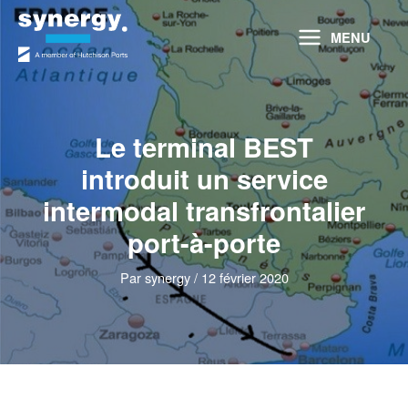
Aller
au
MENU
contenu
Le terminal BEST
introduit un service
intermodal transfrontalier
port-à-porte
Par
synergy
/
12 février 2020