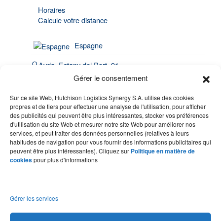
Horaires
Calcule votre distance
Espagne
Avda. Estany del Port, 91
Port de Barcelona | 08820
Gérer le consentement
El Prat de Llobregat
Sur ce site Web, Hutchison Logistics Synergy S.A. utilise des cookies
(34) 93 508 4443
propres et de tiers pour effectuer une analyse de l'utilisation, pour afficher
des publicités qui peuvent être plus intéressantes, stocker vos préférences
hello@synergy.com.es
d'utilisation du site Web et mesurer notre site Web pour améliorer nos
services, et peut traiter des données personnelles (relatives à leurs
France
habitudes de navigation pour vous fournir des informations publicitaires qui
peuvent être plus intéressantes). Cliquez sur
Politique en matière de
(33) 7 84 51 70 60
cookies
pour plus d'informations
(34) 683 49 86 10
hello@synergy.com.es
Gérer les services