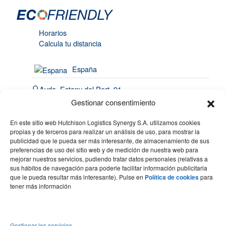
Horarios
Calcula tu distancia
España
Avda. Estany del Port, 91
Port de Barcelona | 08820
Gestionar consentimiento
El Prat de Llobregat
En este sitio web Hutchison Logistics Synergy S.A. utilizamos cookies
(34) 93 508 4443
propias y de terceros para realizar un análisis de uso, para mostrar la
publicidad que le pueda ser más interesante, de almacenamiento de sus
hello@synergy.com.es
preferencias de uso del sitio web y de medición de nuestra web para
mejorar nuestros servicios, pudiendo tratar datos personales (relativas a
France
sus hábitos de navegación para poderle facilitar información publicitaria
que le pueda resultar más interesante). Pulse en
Política de cookies
para
(33) 7 84 51 70 60
tener más información
(34) 683 49 86 10
hello@synergy.com.es
Gestionar los servicios