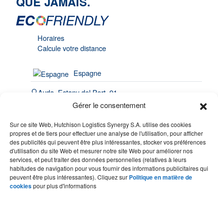
QUE JAMAIS.
Horaires
Calcule votre distance
Espagne
Avda. Estany del Port, 91
Port de Barcelona | 08820
Gérer le consentement
El Prat de Llobregat
Sur ce site Web, Hutchison Logistics Synergy S.A. utilise des cookies
(34) 93 508 4443
propres et de tiers pour effectuer une analyse de l'utilisation, pour afficher
des publicités qui peuvent être plus intéressantes, stocker vos préférences
hello@synergy.com.es
d'utilisation du site Web et mesurer notre site Web pour améliorer nos
services, et peut traiter des données personnelles (relatives à leurs
France
habitudes de navigation pour vous fournir des informations publicitaires qui
peuvent être plus intéressantes). Cliquez sur
Politique en matière de
(33) 7 84 51 70 60
cookies
pour plus d'informations
(34) 683 49 86 10
hello@synergy.com.es