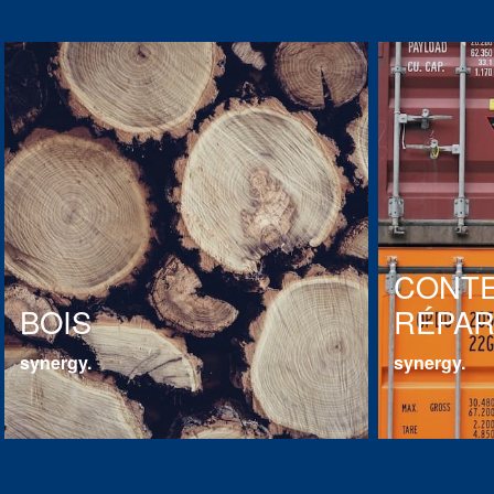
CONTE
BOIS
RÉPAR
synergy.
synergy.