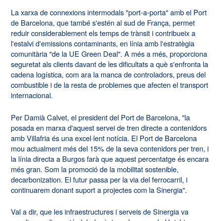
La xarxa de connexions intermodals "port-a-porta" amb el Port
de Barcelona, que també s'estén al sud de França, permet
reduir considerablement els temps de trànsit i contribueix a
l'estalvi d'emissions contaminants, en línia amb l'estratègia
comunitària "de la UE Green Deal". A més a més, proporciona
seguretat als clients davant de les dificultats a què s'enfronta la
cadena logística, com ara la manca de controladors, preus del
combustible i de la resta de problemes que afecten el transport
internacional.
Per Damià Calvet, el president del Port de Barcelona, "la
posada en marxa d'aquest servei de tren directe a contenidors
amb Villafria és una excel·lent notícia. El Port de Barcelona
mou actualment més del 15% de la seva contenidors per tren, i
la línia directa a Burgos farà que aquest percentatge és encara
més gran. Som la promoció de la mobilitat sostenible,
decarbonization. El futur passa per la via del ferrocarril, i
continuarem donant suport a projectes com la Sinergia".
Val a dir, que les infraestructures i serveis de Sinergia va