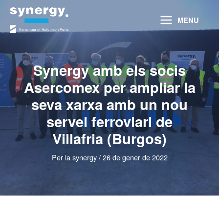
Vés
al
MENU
contingut
Synergy amb els socis
Asercomex per ampliar la
seva xarxa amb un nou
servei ferroviari de
Villafria (Burgos)
Per
la synergy
/
26 de gener de 2022