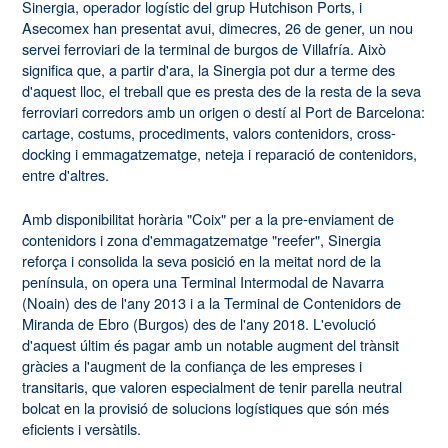
Sinergia, operador logístic del grup Hutchison Ports, i
Asecomex han presentat avui, dimecres, 26 de gener, un nou
servei ferroviari de la terminal de burgos de Villafría. Això
significa que, a partir d'ara, la Sinergia pot dur a terme des
d'aquest lloc, el treball que es presta des de la resta de la seva
ferroviari corredors amb un origen o destí al Port de Barcelona:
cartage, costums, procediments, valors contenidors, cross-
docking i emmagatzematge, neteja i reparació de contenidors,
entre d'altres.
Amb disponibilitat horària "Coix" per a la pre-enviament de
contenidors i zona d'emmagatzematge "reefer", Sinergia
reforça i consolida la seva posició en la meitat nord de la
península, on opera una Terminal Intermodal de Navarra
(Noain) des de l'any 2013 i a la Terminal de Contenidors de
Miranda de Ebro (Burgos) des de l'any 2018. L'evolució
d'aquest últim és pagar amb un notable augment del trànsit
gràcies a l'augment de la confiança de les empreses i
transitaris, que valoren especialment de tenir parella neutral
bolcat en la provisió de solucions logístiques que són més
eficients i versàtils.