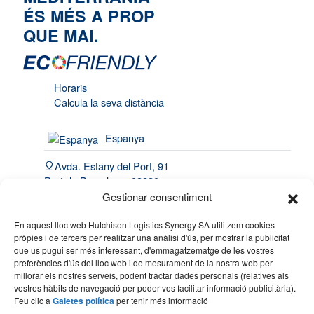
ÉS MÉS A PROP
QUE MAI.
Horaris
Calcula la seva distància
Espanya
Avda. Estany del Port, 91
Port de Barcelona, 08820
El Prat de Llobregat
Gestionar consentiment
(34) 93 508 4443
En aquest lloc web Hutchison Logistics Synergy SA utilitzem cookies
pròpies i de tercers per realitzar una anàlisi d'ús, per mostrar la publicitat
hello@synergy.com.es
que us pugui ser més interessant, d'emmagatzematge de les vostres
preferències d'ús del lloc web i de mesurament de la nostra web per
França
millorar els nostres serveis, podent tractar dades personals (relatives als
vostres hàbits de navegació per poder-vos facilitar informació publicitària).
(33) 7 84 51 70 60
Feu clic a
Galetes política
per tenir més informació